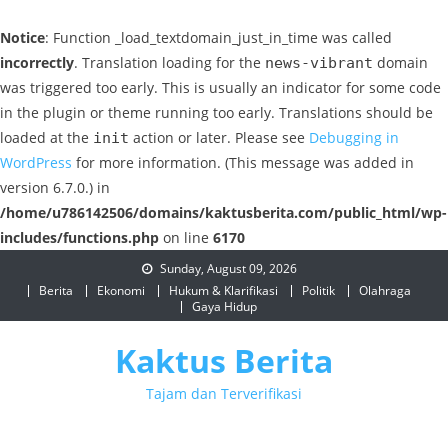
Notice
: Function _load_textdomain_just_in_time was called
incorrectly
. Translation loading for the
domain
news-vibrant
was triggered too early. This is usually an indicator for some code
in the plugin or theme running too early. Translations should be
loaded at the
action or later. Please see
Debugging in
init
WordPress
for more information. (This message was added in
version 6.7.0.) in
/home/u786142506/domains/kaktusberita.com/public_html/wp-
includes/functions.php
on line
6170
Skip
Sunday, August 09, 2026
to
Berita
Ekonomi
Hukum & Klarifikasi
Politik
Olahraga
Gaya Hidup
content
Kaktus Berita
Tajam dan Terverifikasi