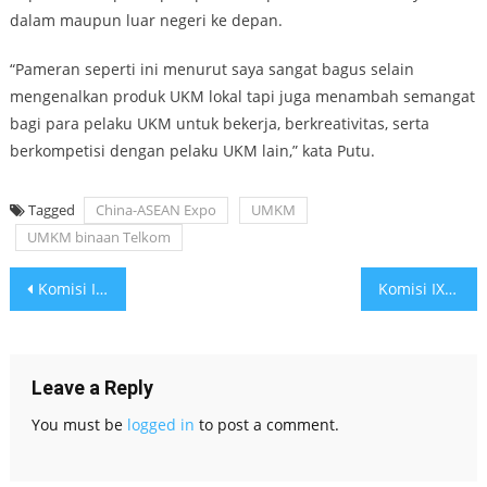
dalam maupun luar negeri ke depan.
“Pameran seperti ini menurut saya sangat bagus selain
mengenalkan produk UKM lokal tapi juga menambah semangat
bagi para pelaku UKM untuk bekerja, berkreativitas, serta
berkompetisi dengan pelaku UKM lain,” kata Putu.
Tagged
China-ASEAN Expo
UMKM
UMKM binaan Telkom
Post
Komisi III Menguji Kelayakan dan Kepatutan Calon Hakim Secara Profesional
Komisi IX Sampaikan Komitmen Indonesia Akhiri TBC di 2030 di Forum PBB
navigation
Leave a Reply
You must be
logged in
to post a comment.