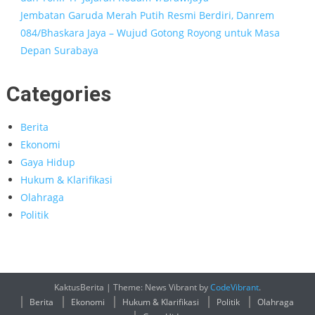
Jembatan Garuda Merah Putih Resmi Berdiri, Danrem
084/Bhaskara Jaya – Wujud Gotong Royong untuk Masa
Depan Surabaya
Categories
Berita
Ekonomi
Gaya Hidup
Hukum & Klarifikasi
Olahraga
Politik
KaktusBerita
|
Theme: News Vibrant by
CodeVibrant
.
Berita
Ekonomi
Hukum & Klarifikasi
Politik
Olahraga