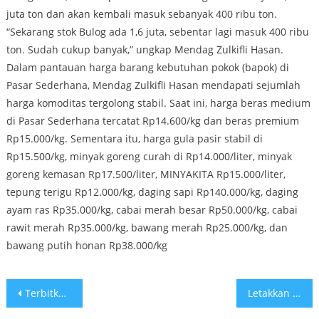
juta ton dan akan kembali masuk sebanyak 400 ribu ton.
“Sekarang stok Bulog ada 1,6 juta, sebentar lagi masuk 400 ribu
ton. Sudah cukup banyak,” ungkap Mendag Zulkifli Hasan.
Dalam pantauan harga barang kebutuhan pokok (bapok) di
Pasar Sederhana, Mendag Zulkifli Hasan mendapati sejumlah
harga komoditas tergolong stabil. Saat ini, harga beras medium
di Pasar Sederhana tercatat Rp14.600/kg dan beras premium
Rp15.000/kg. Sementara itu, harga gula pasir stabil di
Rp15.500/kg, minyak goreng curah di Rp14.000/liter, minyak
goreng kemasan Rp17.500/liter, MINYAKITA Rp15.000/liter,
tepung terigu Rp12.000/kg, daging sapi Rp140.000/kg, daging
ayam ras Rp35.000/kg, cabai merah besar Rp50.000/kg, cabai
rawit merah Rp35.000/kg, bawang merah Rp25.000/kg, dan
bawang putih honan Rp38.000/kg
Post
Terbitkan Permendag Nomor 31 Tahun 2023, Mendag : Pemerintah Bangun Ekosistem Perdagangan Digital Adil dan Sehat
Letakkan Batu Pertama Masjid Direktorat Metrologi di Bandung, Mendag : Mudah-mudahan Membawa Kebaikan