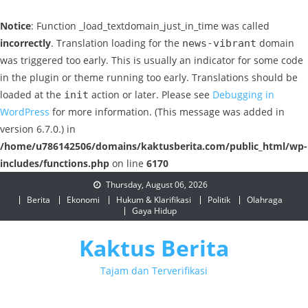
Notice
: Function _load_textdomain_just_in_time was called
incorrectly
. Translation loading for the
domain
news-vibrant
was triggered too early. This is usually an indicator for some code
in the plugin or theme running too early. Translations should be
loaded at the
action or later. Please see
Debugging in
init
WordPress
for more information. (This message was added in
version 6.7.0.) in
/home/u786142506/domains/kaktusberita.com/public_html/wp-
includes/functions.php
on line
6170
Skip
Thursday, August 06, 2026
to
Berita
Ekonomi
Hukum & Klarifikasi
Politik
Olahraga
Gaya Hidup
content
Kaktus Berita
Tajam dan Terverifikasi