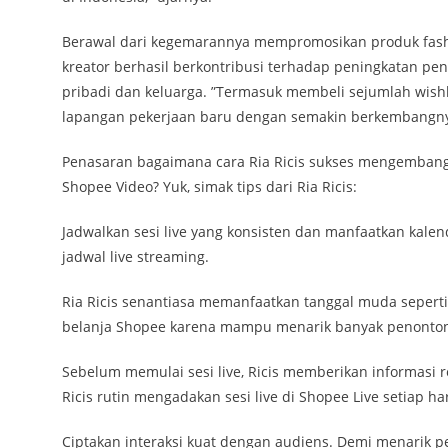
Berawal dari kegemarannya mempromosikan produk fashio
kreator berhasil berkontribusi terhadap peningkatan pe
pribadi dan keluarga. ”Termasuk membeli sejumlah wishl
lapangan pekerjaan baru dengan semakin berkembangnya tim
Penasaran bagaimana cara Ria Ricis sukses mengembangk
Shopee Video? Yuk, simak tips dari Ria Ricis:
Jadwalkan sesi live yang konsisten dan manfaatkan kal
jadwal live streaming.
Ria Ricis senantiasa memanfaatkan tanggal muda sepert
belanja Shopee karena mampu menarik banyak penonto
Sebelum memulai sesi live, Ricis memberikan informasi r
Ricis rutin mengadakan sesi live di Shopee Live setiap h
Ciptakan interaksi kuat dengan audiens. Demi menarik p