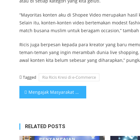
atau di setiap kategori yang kita geluti.
“Mayoritas konten aku di Shopee Video merupakan hasil k
Selain itu, konten-konten video bertemakan modest fash
match busana muslim untuk beragam occasion,” tambah R
Ricis juga berpesan kepada para kreator yang baru memu
teman-teman yang ingin merambah dunia live shopping, te
awal konten kita belum sebesar yang diharapkan,” pungka
Tagged
Ria Ricis Kresi di e-Commerce
Post
Mengajak Masyarakat Tertib Berlalu Lintas, Polres Ngawi Libatkan Tokoh Wayang Saat Operasi Patuh Semeru 2024
navigation
RELATED POSTS