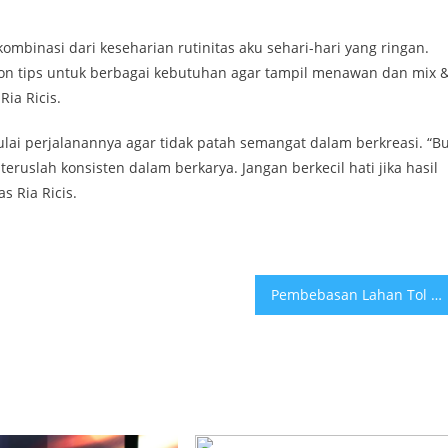
ombinasi dari keseharian rutinitas aku sehari-hari yang ringan.
ion tips untuk berbagai kebutuhan agar tampil menawan dan mix 
ia Ricis.
lai perjalanannya agar tidak patah semangat dalam berkreasi. “B
ruslah konsisten dalam berkarya. Jangan berkecil hati jika hasil
s Ria Ricis.
Pembebasan Lahan Tol Ngawi-Kertosono-Kediri Segmen Kertosono-Kediri Capai 46,8 Persen