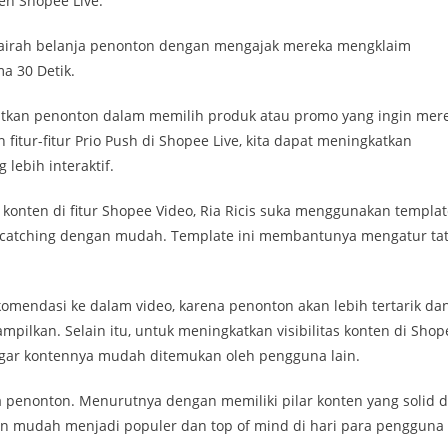
eh Shopee Live.
gairah belanja penonton dengan mengajak mereka mengklaim
a 30 Detik.
ibatkan penonton dalam memilih produk atau promo yang ingin mer
fitur-fitur Prio Push di Shopee Live, kita dapat meningkatkan
ebih interaktif.
konten di fitur Shopee Video, Ria Ricis suka menggunakan templat
e-catching dengan mudah. Template ini membantunya mengatur ta
mendasi ke dalam video, karena penonton akan lebih tertarik da
pilkan. Selain itu, untuk meningkatkan visibilitas konten di Shop
 agar kontennya mudah ditemukan oleh pengguna lain.
a penonton. Menurutnya dengan memiliki pilar konten yang solid 
gan mudah menjadi populer dan top of mind di hari para pengguna