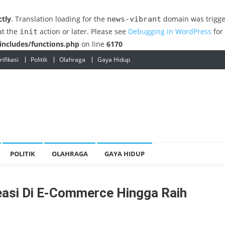
ctly
. Translation loading for the
domain was trigger
news-vibrant
at the
action or later. Please see
Debugging in WordPress
for
init
ncludes/functions.php
on line
6170
ifikasi
Politik
Olahraga
Gaya Hidup
POLITIK
OLAHRAGA
GAYA HIDUP
reasi Di E-Commerce Hingga Raih