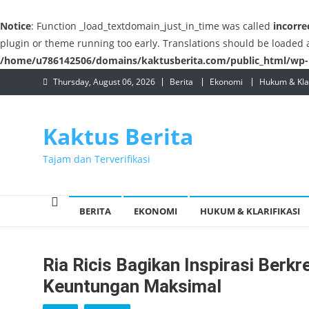
Notice
: Function _load_textdomain_just_in_time was called
incorre
plugin or theme running too early. Translations should be loaded 
/home/u786142506/domains/kaktusberita.com/public_html/wp-i
Skip
Thursday, August 06, 2026
Berita
Ekonomi
Hukum & Klar
to
content
Kaktus Berita
Tajam dan Terverifikasi
BERITA
EKONOMI
HUKUM & KLARIFIKASI
Ria Ricis Bagikan Inspirasi Berk
Keuntungan Maksimal