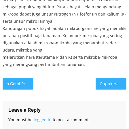
sebagai pupuk yang hidup. Pupuk hayati selain mengandung
mikroba dapat juga unsur Nitrogen (N), fosfor (P) dan kalium (K)
serta unsur mikro lainnya.
Kandungan pupuk hayati adalah mikroorganisme yang memiliki
peranan positif bagi tanaman. Kelompok mikroba yang sering
digunakan adalah mikroba-mikroba yang menambat N dari
udara, mikroba yang
melarutkan hara (terutama P dan K) serta mikroba-mikroba
yang merangsang pertumbuhan tanaman.
Post
Getol Produksi, Enero siap penuhi bahan bakar nabati tanah air
Pupuk Hayati Enero Tingkatkan Produktifitas Lahan Perkebunan
navigation
Leave a Reply
You must be
logged in
to post a comment.