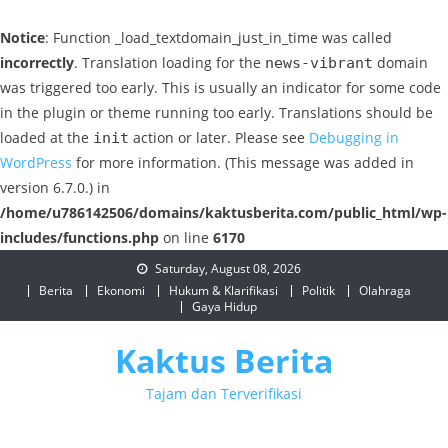
Notice
: Function _load_textdomain_just_in_time was called
incorrectly
. Translation loading for the
domain
news-vibrant
was triggered too early. This is usually an indicator for some code
in the plugin or theme running too early. Translations should be
loaded at the
action or later. Please see
Debugging in
init
WordPress
for more information. (This message was added in
version 6.7.0.) in
/home/u786142506/domains/kaktusberita.com/public_html/wp-
includes/functions.php
on line
6170
Skip
Saturday, August 08, 2026
to
Berita
Ekonomi
Hukum & Klarifikasi
Politik
Olahraga
Gaya Hidup
content
Kaktus Berita
Tajam dan Terverifikasi