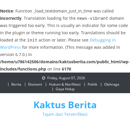
Notice
: Function _load_textdomain_just_in_time was called
incorrectly
. Translation loading for the
domain
news-vibrant
was triggered too early. This is usually an indicator for some code
in the plugin or theme running too early. Translations should be
loaded at the
action or later. Please see
Debugging in
init
WordPress
for more information. (This message was added in
version 6.7.0.) in
/home/u786142506/domains/kaktusberita.com/public_html/wp-
includes/functions.php
on line
6170
Skip
Friday, August 07, 2026
to
Berita
Ekonomi
Hukum & Klarifikasi
Politik
Olahraga
Gaya Hidup
content
Kaktus Berita
Tajam dan Terverifikasi