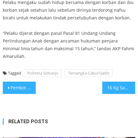
Pelaku mengaku sudah hidup bersama dengan korban dan ibu
korban sejak setahun lalu sebelum dirinya terdorong nafsu
birahi untuk melakukan tindak persetubuhan dengan korban.
“Pelaku dijerat dengan pasal Pasal 81 Undang-Undang
Perlindungan Anak dengan ancaman hukuman penjara
minimal lima tahun dan maksimal 15 tahun,” tandas AKP Fahmi
Amarullah.
Tagged
Polresta Sidoarjo
Tersangka Cabul Gadis
Post
Pemkot Surabaya Sosialisasikan Proyek Pengaspalan dan Pemasangan CCSP di Jalan Wiyung
16 Kg Sabu Disita, Polrestabes Surabaya Ungkap Jaringan Narkoba
navigation
RELATED POSTS