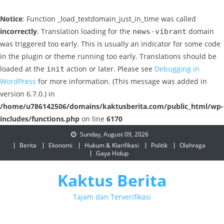
Notice
: Function _load_textdomain_just_in_time was called
incorrectly
. Translation loading for the
domain
news-vibrant
was triggered too early. This is usually an indicator for some code
in the plugin or theme running too early. Translations should be
loaded at the
action or later. Please see
Debugging in
init
WordPress
for more information. (This message was added in
version 6.7.0.) in
/home/u786142506/domains/kaktusberita.com/public_html/wp-
includes/functions.php
on line
6170
Skip
Sunday, August 09, 2026
to
Berita
Ekonomi
Hukum & Klarifikasi
Politik
Olahraga
Gaya Hidup
content
Kaktus Berita
Tajam dan Terverifikasi