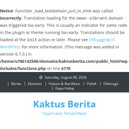
Notice
: Function _load_textdomain_just_in_time was called
incorrectly
. Translation loading for the
domain
news-vibrant
was triggered too early. This is usually an indicator for some code
in the plugin or theme running too early. Translations should be
loaded at the
action or later. Please see
Debugging in
init
WordPress
for more information. (This message was added in
version 6.7.0.) in
/home/u786142506/domains/kaktusberita.com/public_html/wp-
includes/functions.php
on line
6170
Skip
Saturday, August 08, 2026
to
Berita
Ekonomi
Hukum & Klarifikasi
Politik
Olahraga
Gaya Hidup
content
Kaktus Berita
Tajam dan Terverifikasi