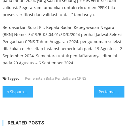
pada tahun 2024, yang saat ini sedang proses verifikasi dan
validasi. Segera kami umumkan untuk rekrutmen PPPK bila
proses verifikasi dan validasi tuntas,” tandasnya.
Berdasarkan Surat Plt. Kepala Badan Kepegawaian Negara
(BKN) Nomor 5419/B-KS.04.01/SD/K/2024 perihal Jadwal Seleksi
Pengadaan CPNS Tahun Anggaran 2024, pengumuman seleksi
dilakukan oleh setiap instansi pemerintah pada 19 Agustus – 2
September 2024. Sementara untuk pendaftarannya, dimulai
pada 20 Agustus – 6 September 2024.
Tagged
Pemerintah Buka Pendaftaran CPNS
Post
Sispamkota di Probolinggo Berlangsung Dramatis, Polisi Siap Lakukan Pengamanan Pilkada 2024
Pertama Kalinya, Presiden Jokowi Pimpin Upacara Peringatan Detik-Detik Proklamasi di Istana Negara IKN
navigation
RELATED POSTS