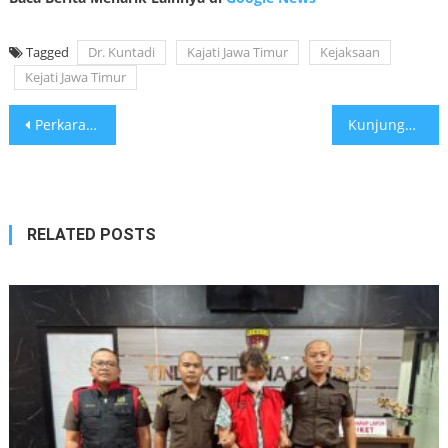
Tagged
Dr. Kuntadi
Kajati Jawa Timur
Kejaksaan
Kejati Jawa Timur
Post
Perkara Dugaan Korupsi Pengelolaan Anggaran Perusahan Daerah PT. Bipolo Gidin, Naik Status Ke Tahap Penyidikan
Kunjungan Kerja Kajati Jatim ke Kejari Kabupaten Mojokerto, Soroti Pengelolaan Barang Bukti dan Penguatan Integritas
navigation
RELATED POSTS