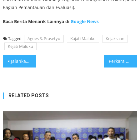
Bagian Pemantauan dan Evaluasi).
Baca Berita Menarik Lainnya di
Google News
Tagged
Agoes S. Prasetyo
Kajati Maluku
Kejaksaan
Kejati Maluku
Post
Jalankan Asta Cita, PTPN I Bekerjasama dengan Kemendukbangga Mencegah Stunting di Jawa Barat
Perkara Dugaan Korupsi Pengelolaan Anggaran Perusahan Daerah PT. Bipolo Gidin, Naik Status Ke Tahap Penyidikan
navigation
RELATED POSTS