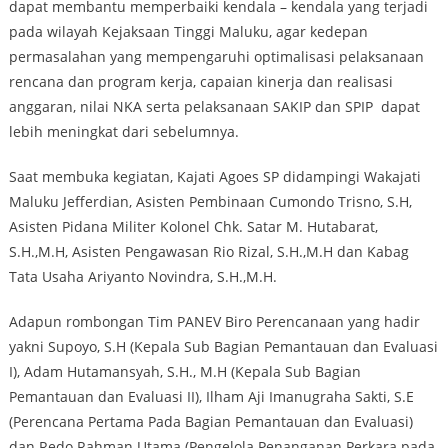
dapat membantu memperbaiki kendala – kendala yang terjadi
pada wilayah Kejaksaan Tinggi Maluku, agar kedepan
permasalahan yang mempengaruhi optimalisasi pelaksanaan
rencana dan program kerja, capaian kinerja dan realisasi
anggaran, nilai NKA serta pelaksanaan SAKIP dan SPIP dapat
lebih meningkat dari sebelumnya.
Saat membuka kegiatan, Kajati Agoes SP didampingi Wakajati
Maluku Jefferdian, Asisten Pembinaan Cumondo Trisno, S.H,
Asisten Pidana Militer Kolonel Chk. Satar M. Hutabarat,
S.H.,M.H, Asisten Pengawasan Rio Rizal, S.H.,M.H dan Kabag
Tata Usaha Ariyanto Novindra, S.H.,M.H.
Adapun rombongan Tim PANEV Biro Perencanaan yang hadir
yakni Supoyo, S.H (Kepala Sub Bagian Pemantauan dan Evaluasi
I), Adam Hutamansyah, S.H., M.H (Kepala Sub Bagian
Pemantauan dan Evaluasi II), Ilham Aji Imanugraha Sakti, S.E
(Perencana Pertama Pada Bagian Pemantauan dan Evaluasi)
dan Redo Rahman Utama (Pengelola Penanganan Perkara pada