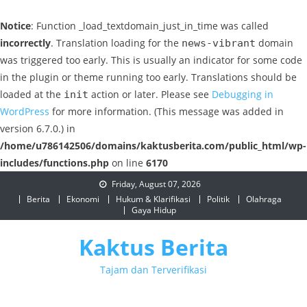
Notice
: Function _load_textdomain_just_in_time was called
incorrectly
. Translation loading for the
domain
news-vibrant
was triggered too early. This is usually an indicator for some code
in the plugin or theme running too early. Translations should be
loaded at the
action or later. Please see
Debugging in
init
WordPress
for more information. (This message was added in
version 6.7.0.) in
/home/u786142506/domains/kaktusberita.com/public_html/wp-
includes/functions.php
on line
6170
Skip
Friday, August 07, 2026
to
Berita
Ekonomi
Hukum & Klarifikasi
Politik
Olahraga
Gaya Hidup
content
Kaktus Berita
Tajam dan Terverifikasi