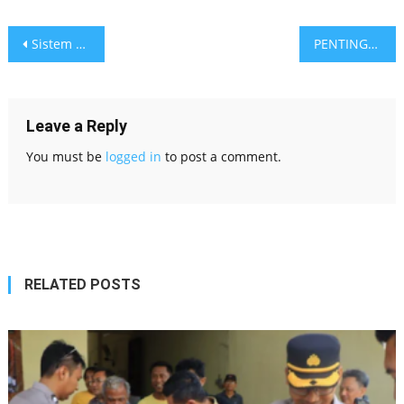
Post
Sistem Layanan Informasi OJK Dapat Diakses Kembali
PENTINGNYA DIGITALISASI LAYANAN KEBANKSENTRALAN BAGI STABILITAS
navigation
Leave a Reply
You must be
logged in
to post a comment.
RELATED POSTS