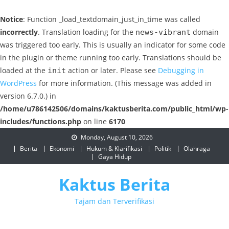
Notice
: Function _load_textdomain_just_in_time was called
incorrectly
. Translation loading for the
domain
news-vibrant
was triggered too early. This is usually an indicator for some code
in the plugin or theme running too early. Translations should be
loaded at the
action or later. Please see
Debugging in
init
WordPress
for more information. (This message was added in
version 6.7.0.) in
/home/u786142506/domains/kaktusberita.com/public_html/wp-
includes/functions.php
on line
6170
Skip
Monday, August 10, 2026
to
Berita
Ekonomi
Hukum & Klarifikasi
Politik
Olahraga
Gaya Hidup
content
Kaktus Berita
Tajam dan Terverifikasi