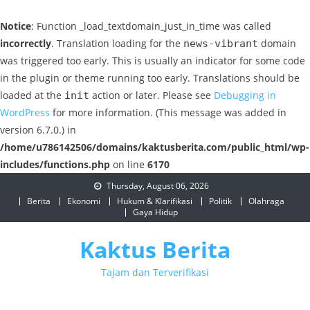
Notice
: Function _load_textdomain_just_in_time was called
incorrectly
. Translation loading for the
domain
news-vibrant
was triggered too early. This is usually an indicator for some code
in the plugin or theme running too early. Translations should be
loaded at the
action or later. Please see
Debugging in
init
WordPress
for more information. (This message was added in
version 6.7.0.) in
/home/u786142506/domains/kaktusberita.com/public_html/wp-
includes/functions.php
on line
6170
Skip
Thursday, August 06, 2026
to
Berita
Ekonomi
Hukum & Klarifikasi
Politik
Olahraga
Gaya Hidup
content
Kaktus Berita
Tajam dan Terverifikasi