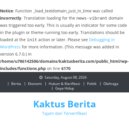
Notice
: Function _load_textdomain_just_in_time was called
incorrectly
. Translation loading for the
domain
news-vibrant
was triggered too early. This is usually an indicator for some code
in the plugin or theme running too early. Translations should be
loaded at the
action or later. Please see
Debugging in
init
WordPress
for more information. (This message was added in
version 6.7.0.) in
/home/u786142506/domains/kaktusberita.com/public_html/wp-
includes/functions.php
on line
6170
Skip
Saturday, August 08, 2026
to
Berita
Ekonomi
Hukum & Klarifikasi
Politik
Olahraga
Gaya Hidup
content
Kaktus Berita
Tajam dan Terverifikasi