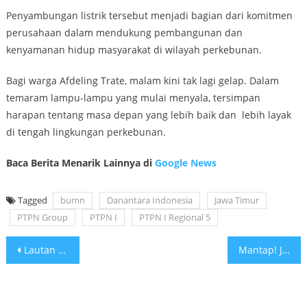
Penyambungan listrik tersebut menjadi bagian dari komitmen
perusahaan dalam mendukung pembangunan dan
kenyamanan hidup masyarakat di wilayah perkebunan.
Bagi warga Afdeling Trate, malam kini tak lagi gelap. Dalam
temaram lampu-lampu yang mulai menyala, tersimpan
harapan tentang masa depan yang lebih baik dan lebih layak
di tengah lingkungan perkebunan.
Baca Berita Menarik Lainnya di
Google News
Tagged
bumn
Danantara Indonesia
Jawa Timur
PTPN Group
PTPN I
PTPN I Regional 5
Post
Lautan Kreativitas di Kartika Expo: Pameran ‘Persit Bisa’ Suguhkan Produk Kerajinan Berkelas Dunia!
Mantap! Jalan Cor Beton Selesai di Kerjakan
navigation