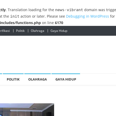
ctly
. Translation loading for the
domain was trigger
news-vibrant
at the
action or later. Please see
Debugging in WordPress
for
init
ncludes/functions.php
on line
6170
ifikasi
Politik
Olahraga
Gaya Hidup
POLITIK
OLAHRAGA
GAYA HIDUP