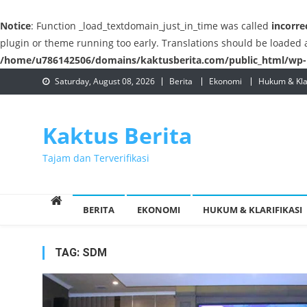
Notice
: Function _load_textdomain_just_in_time was called
incorre
plugin or theme running too early. Translations should be loaded 
/home/u786142506/domains/kaktusberita.com/public_html/wp-i
Skip
Saturday, August 08, 2026
Berita
Ekonomi
Hukum & Klar
to
content
Kaktus Berita
Tajam dan Terverifikasi
BERITA
EKONOMI
HUKUM & KLARIFIKASI
TAG:
SDM