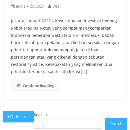
January 25, 2025
Dea
Jakarta, Januari 2025 – Kasus dugaan investasi bodong
Robot Trading Net89 yang sempat menggemparkan
Indonesia beberapa waktu lalu kini memasuki babak
baru setelah para pelapor atau korban sepakat dengan
pihak terlapor untuk menempuh jalur di luar
persidangan atau yang dikenal dengan sebutan
restoratif justice. Kesepakatan yang melibatkan dua
pihak ini terjadi di salah satu lokasi […]
Continue Reading
Posts
Search
Older posts
Search
navigation