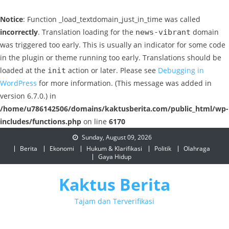
Notice
: Function _load_textdomain_just_in_time was called
incorrectly
. Translation loading for the
domain
news-vibrant
was triggered too early. This is usually an indicator for some code
in the plugin or theme running too early. Translations should be
loaded at the
action or later. Please see
Debugging in
init
WordPress
for more information. (This message was added in
version 6.7.0.) in
/home/u786142506/domains/kaktusberita.com/public_html/wp-
includes/functions.php
on line
6170
Skip
Sunday, August 09, 2026
to
Berita
Ekonomi
Hukum & Klarifikasi
Politik
Olahraga
Gaya Hidup
content
Kaktus Berita
Tajam dan Terverifikasi