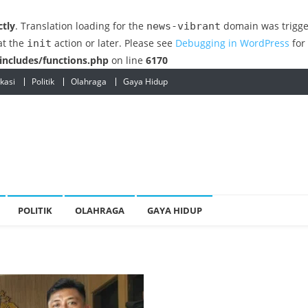
ctly
. Translation loading for the
domain was trigger
news-vibrant
at the
action or later. Please see
Debugging in WordPress
for
init
ncludes/functions.php
on line
6170
kasi
Politik
Olahraga
Gaya Hidup
POLITIK
OLAHRAGA
GAYA HIDUP