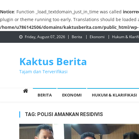
Notice
: Function _load_textdomain_just_in_time was called
incorre
plugin or theme running too early. Translations should be loaded 
/home/u786142506/domains/kaktusberita.com/public_html/wp-i
Skip
Friday, August 07, 2026
Berita
Ekonomi
Hukum & Klarifi
to
content
Kaktus Berita
Tajam dan Terverifikasi
BERITA
EKONOMI
HUKUM & KLARIFIKASI
TAG:
POLISI AMANKAN RESIDIVIS