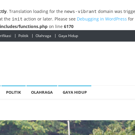
ctly
. Translation loading for the
domain was trigger
news-vibrant
at the
action or later. Please see
Debugging in WordPress
for
init
ncludes/functions.php
on line
6170
ifikasi
Politik
Olahraga
Gaya Hidup
POLITIK
OLAHRAGA
GAYA HIDUP