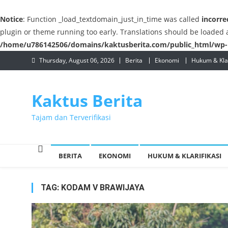
Notice
: Function _load_textdomain_just_in_time was called
incorre
plugin or theme running too early. Translations should be loaded 
/home/u786142506/domains/kaktusberita.com/public_html/wp-i
Skip
Thursday, August 06, 2026
Berita
Ekonomi
Hukum & Klar
to
content
Kaktus Berita
Tajam dan Terverifikasi
BERITA
EKONOMI
HUKUM & KLARIFIKASI
TAG:
KODAM V BRAWIJAYA