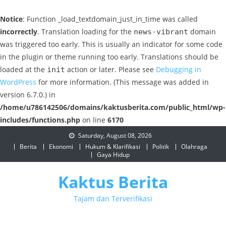
Notice
: Function _load_textdomain_just_in_time was called
incorrectly
. Translation loading for the
domain
news-vibrant
was triggered too early. This is usually an indicator for some code
in the plugin or theme running too early. Translations should be
loaded at the
action or later. Please see
Debugging in
init
WordPress
for more information. (This message was added in
version 6.7.0.) in
/home/u786142506/domains/kaktusberita.com/public_html/wp-
includes/functions.php
on line
6170
Skip
Saturday, August 08, 2026
to
Berita
Ekonomi
Hukum & Klarifikasi
Politik
Olahraga
Gaya Hidup
content
Kaktus Berita
Tajam dan Terverifikasi