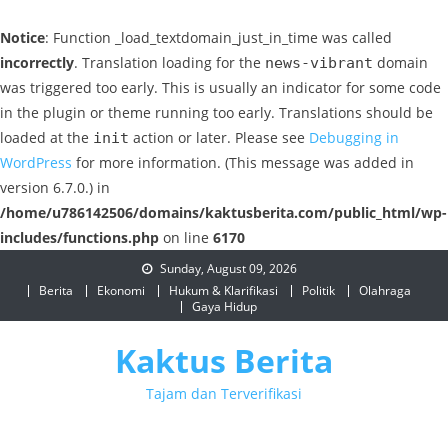
Notice
: Function _load_textdomain_just_in_time was called
incorrectly
. Translation loading for the
domain
news-vibrant
was triggered too early. This is usually an indicator for some code
in the plugin or theme running too early. Translations should be
loaded at the
action or later. Please see
Debugging in
init
WordPress
for more information. (This message was added in
version 6.7.0.) in
/home/u786142506/domains/kaktusberita.com/public_html/wp-
includes/functions.php
on line
6170
Skip
Sunday, August 09, 2026
to
Berita
Ekonomi
Hukum & Klarifikasi
Politik
Olahraga
Gaya Hidup
content
Kaktus Berita
Tajam dan Terverifikasi