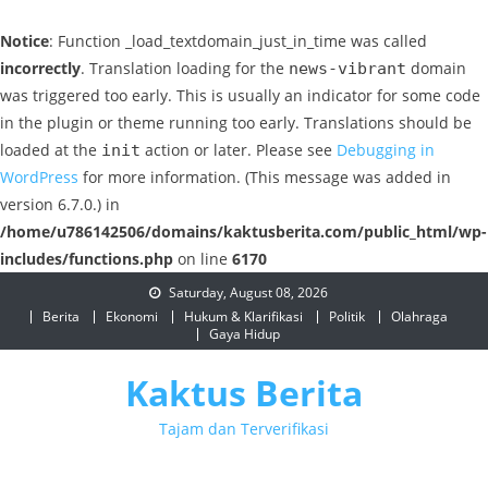
Notice
: Function _load_textdomain_just_in_time was called
incorrectly
. Translation loading for the
domain
news-vibrant
was triggered too early. This is usually an indicator for some code
in the plugin or theme running too early. Translations should be
loaded at the
action or later. Please see
Debugging in
init
WordPress
for more information. (This message was added in
version 6.7.0.) in
/home/u786142506/domains/kaktusberita.com/public_html/wp-
includes/functions.php
on line
6170
Skip
Saturday, August 08, 2026
to
Berita
Ekonomi
Hukum & Klarifikasi
Politik
Olahraga
Gaya Hidup
content
Kaktus Berita
Tajam dan Terverifikasi